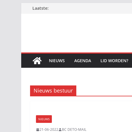
Ga
Laatste:
naar
de
inhoud
NIEUWS
AGENDA
LID WORDEN?
Nieuws bestuur
NIEUWS
21-06-2022
BC DETO-MAIL