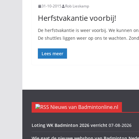
31-10-2015
Rob Lieskamp
Herfstvakantie voorbij!
De herfstvakantie is weer voorbij. We kunnen on
De shuttles liggen weer op ons te wachten. Zon
Lees meer
Nieuws van Badmintonline.nl
Loting WK Badminton 2026 verricht
07-08-2026
Wie gaat de nieuwe webshop van Badminton Nede