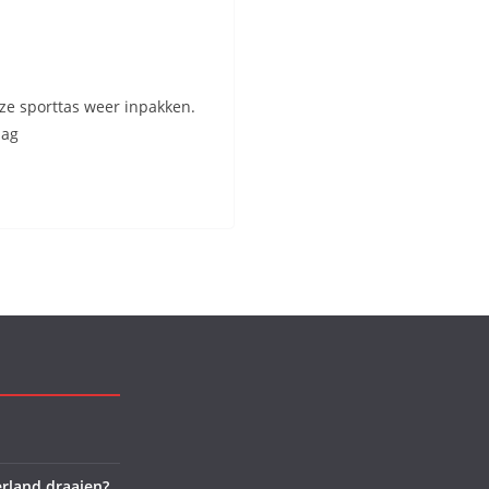
ze sporttas weer inpakken.
dag
rland draaien?