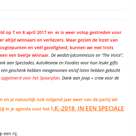
d op 7 en 8 april 2017 en er is weer volop gestreden voor
er altijd winnaars en verliezers. Maar gezien de inzet van
 hoogtepunten en véél gezellgheid, kunnen we met trots
ereen een beetje winnaar.
De wedstrijdcommissie en “The Voice”,
ank aan Spectades, AutoReview en Foodies voor hun leuke gifts
die een geschenk hebben meegenomen en/of loten hebben gekocht
o opgeleverd voor het Spaarplan
. Dank aan Joop + crew voor de
en je natuurlijk ook volgend jaar weer van de partij wil
I
.K.-2018, IN EEN SPECIALE
18
in je agenda voor
het
 een rij.