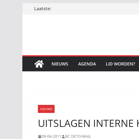
Ga
Laatste:
naar
de
inhoud
NIEUWS
AGENDA
LID WORDEN?
NIEUWS
UITSLAGEN INTERNE
09-04-2017
BC DETO-MAIL