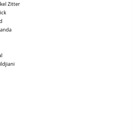
kel Zitter
ick
Ad
landa
al
ldjiani