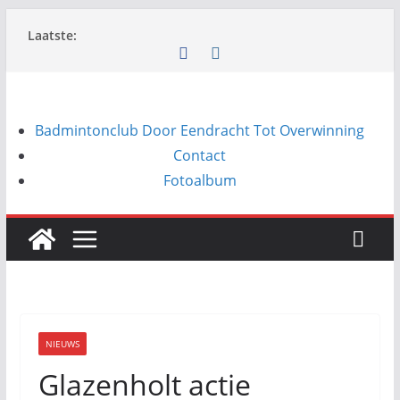
Ga
Laatste:
naar
de
inhoud
Badmintonclub Door Eendracht Tot Overwinning
Contact
Fotoalbum
NIEUWS
Glazenholt actie